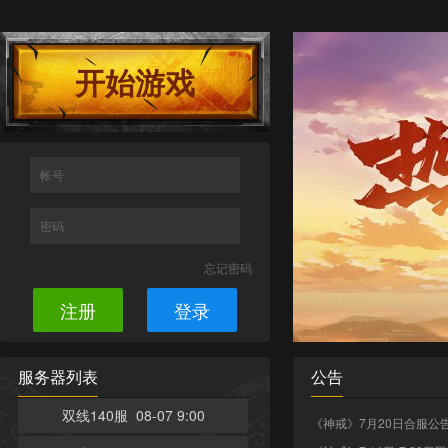
开始游戏
帐号
密码
忘记密码
注册
登录
服务器列表
公告
双线140服 08-07 9:00
《神戒》7月20日合服公