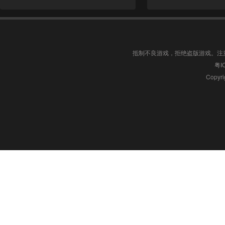
抵制不良游戏，拒绝盗版游戏。注
粤I
Copyri