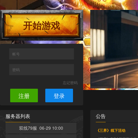
开始游戏
帐号
密码
忘记密码
注册
登录
服务器列表
公告
双线79服 06-29 10:00
《三界》线下活动