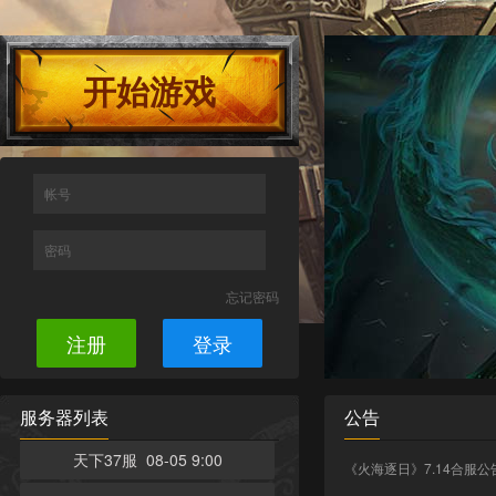
开始游戏
帐号
密码
忘记密码
注册
登录
服务器列表
公告
天下37服 08-05 9:00
《火海逐日》7.14合服公