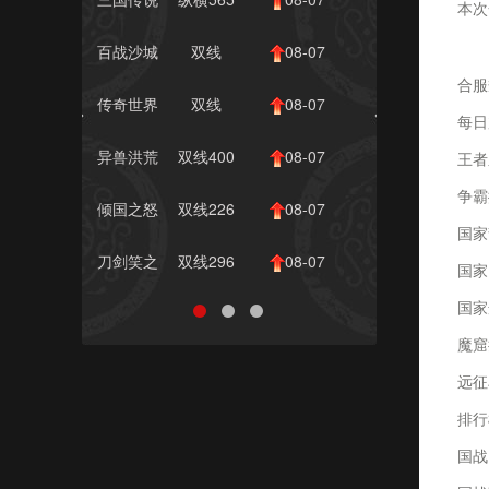
本次
合
服
10:00
百战沙城
双线
08-07
本
合服
1495服
10:00
传奇世界
双线
08-07
每日
网页...
1190服
10:00
异兽洪荒
双线400
08-07
王者
服
10:00
争霸
倾国之怒
双线226
08-07
国家
服
10:00
刀剑笑之
双线296
08-07
国家
霸刀
服
10:00
国家
魔窟
远征
排行
国战