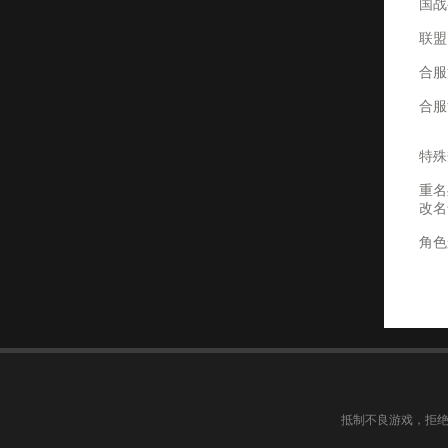
国战
联盟
合服
合服
特殊
重名
改名
角色
抵制不良游戏，拒绝