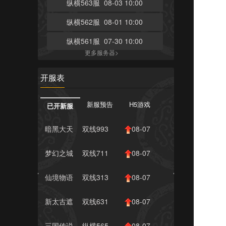
纵横563服 08-03 10:00
纵横562服 08-01 10:00
纵横561服 07-30 10:00
更多服务器>
开服表
新服预告
H5游戏
已开新服
暗黑大天
双线993
08-07
使
服
14:00
梦幻之城
双线711
08-07
服
11:00
仙境物语
双线313
08-07
服
11:00
新太古遮
双线631
08-07
天2
服
11:00
三国传说
纵横565
08-07