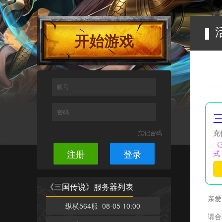
开始游戏
帐号
密码
忘记密码
充
《
注册
登录
式
《三国传说》服务器列表
亲爱
纵横564服 08-05 10:00
为了
请合