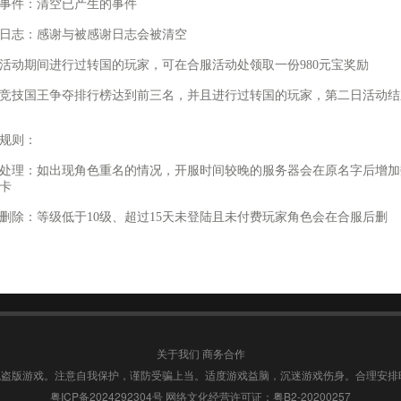
事件：清空已产生的事件
日志：感谢与被感谢日志会被清空
活动期间进行过转国的玩家，可在合服活动处领取一份980元宝奖励
竞技国王争夺排行榜达到前三名，并且进行过转国的玩家，第二日活动结束
规则：
处理：如出现角色重名的情况，开服时间较晚的服务器会在原名字后增加
卡
删除：等级低于10级、超过15天未登陆且未付费玩家角色会在合服后删
关于我们
商务合作
盗版游戏。注意自我保护，谨防受骗上当。适度游戏益脑，沉迷游戏伤身。合理安排
粤ICP备2024292304号
网络文化经营许可证：粤B2-20200257