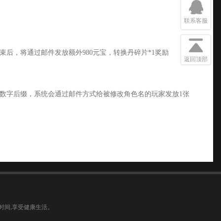
联系客服
后，将通过邮件发放额外980元宝，转换丹碎片*1奖励
返回顶部
数字后缀，系统会通过邮件方式给被修改角色名的玩家发放1张
时间,享受健康生活。