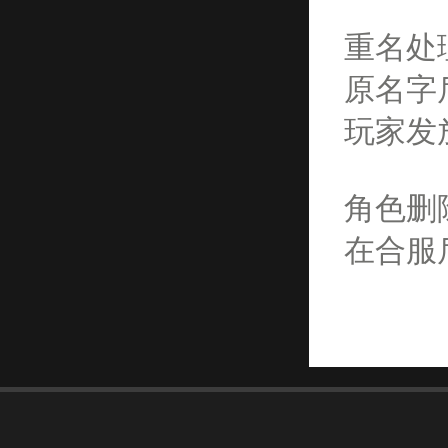
重名处
原名字
玩家发
角色删
在合服