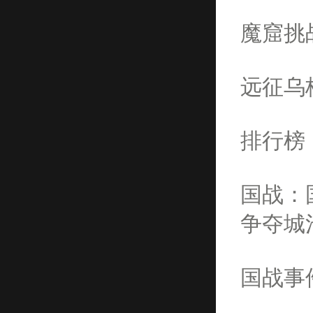
魔窟挑
远征乌
排行榜
国战：
争夺城
国战事