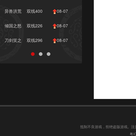
网页...
1190服
10:00
异兽洪荒
双线400
08-07
服
10:00
倾国之怒
双线226
08-07
服
10:00
刀剑笑之
双线296
08-07
霸刀
服
10:00
抵制不良游戏，拒绝盗版游戏。注
粤I