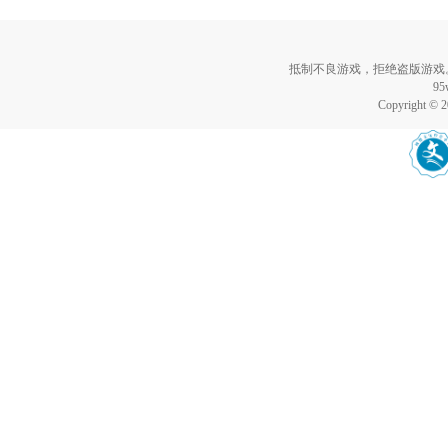
抵制不良游戏，拒绝盗版游戏
9
Copyright © 