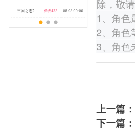
除，敬请
三国之志2
双线433
08-08 09:00
1、角色
2、角色
3、角色
上一篇：
下一篇：