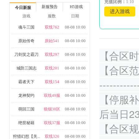
充值比例：
1:10
新服预告
H5游戏
今日新服
进入游戏
游戏
服数
日期
魂斗三国
双线762
08-08 10:00
原始传奇
原始541
08-08 10:00
【合区时间
刀剑笑之霸刀
双线297
08-08 10:00
【合区范围
城防三国志
双线201
08-08 10:00
-----------
霸者天下
双线154
08-08 10:00
【停服补
龙神契约
双线49服
08-08 10:00
萌回三国
狼烟38区
08-08 10:00
后当日2
绝世秘籍
双线37服
08-08 10:00
【合区规
狩猎幻想【关...
双线326
08-08 09:00