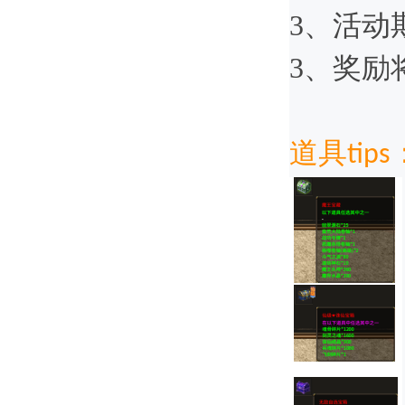
3、活动
3、
奖励
道具
tips