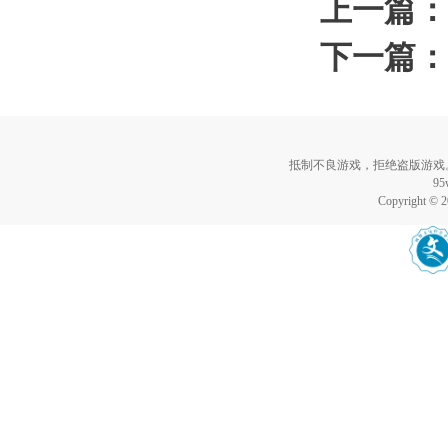
上一篇：
下一篇：
抵制不良游戏，拒绝盗版游戏
9
Copyright © 