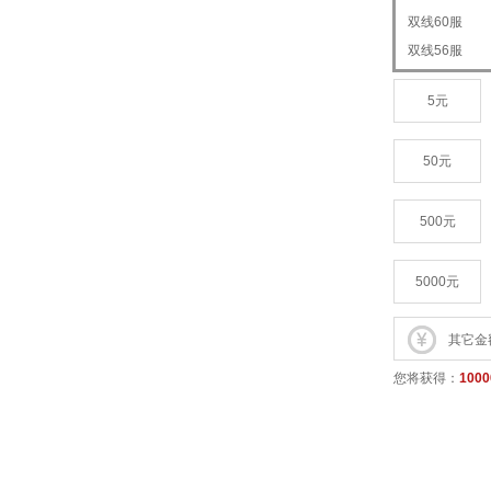
双线60服
双线56服
选择充值金
双线52服
5元
双线48服
双线44服
50元
双线40服
双线36服
双线32服
500元
双线28服
双线24服
5000元
双线20服
双线16服
其它金
双线12服
您将获得：
1000
双线8服
双线4服