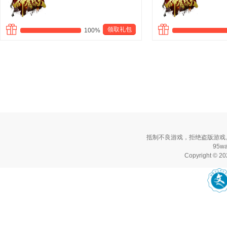
领取礼包
100%
抵制不良游戏，拒绝盗版游戏
95w
Copyright © 2